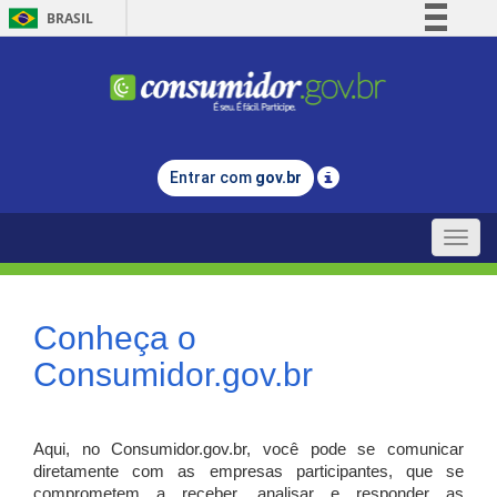
BRASIL
Simplifique!
Comunica BR
Participe
Acesso à informação
Entrar com
gov.br
Legislação
Canais
Toggle
naviga
Conheça o
Consumidor.gov.br
Aqui, no Consumidor.gov.br, você pode se comunicar
diretamente com as empresas participantes, que se
comprometem a receber, analisar e responder as