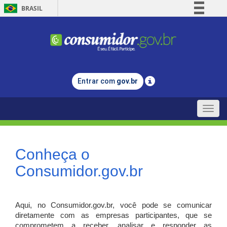
BRASIL
Simplifique!
Comunica BR
Participe
Acesso à informação
Entrar com
gov.br
Legislação
Canais
Toggle
naviga
Conheça o
Consumidor.gov.br
Aqui, no Consumidor.gov.br, você pode se comunicar
diretamente com as empresas participantes, que se
comprometem a receber, analisar e responder as