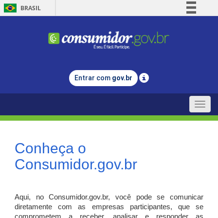
BRASIL
Simplifique!
Comunica BR
Participe
Acesso à informação
Entrar com
gov.br
Legislação
Canais
Toggle
naviga
Conheça o
Consumidor.gov.br
Aqui, no Consumidor.gov.br, você pode se comunicar
diretamente com as empresas participantes, que se
comprometem a receber, analisar e responder as