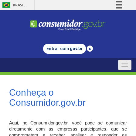
BRASIL
Simplifique!
Comunica BR
Participe
Acesso à informação
Entrar com
gov.br
Legislação
Canais
Toggle
naviga
Conheça o
Consumidor.gov.br
Aqui, no Consumidor.gov.br, você pode se comunicar
diretamente com as empresas participantes, que se
comprometem a receber, analisar e responder as