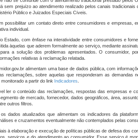
o e não se confunde com o atendimento tradicional prestado pelo
á sem prejuízo ao atendimento realizado pelos canais tradicionai
stério Público e Juizados Especiais Cíveis.
m possibilitar um contato direto entre consumidores e empresas, 
iva individual.
lo Estado, com ênfase na interatividade entre consumidores e for
mitida àquelas que aderem formalmente ao serviço, mediante assin
is para a solução dos problemas apresentados. O consumidor, po
ormações relativas à reclamação relatada.
midor.gov.br alimentam uma base de dados pública, com informaçõ
 das reclamações, sobre aquelas que responderam as demandas n
onitorado a partir do link
Indicadores
.
vel ler o conteúdo das reclamações, respostas das empresas e co
segmento de mercado, fornecedor, dados geográficos, área, assunto,
re outros filtros.
r os dados atualizados que alimentam os indicadores da platafor
nálises e cruzamentos eventualmente não contemplados pelas consul
is à elaboração e execução de políticas públicas de defesa dos c
os, serviços e do atendimento ao consumidor. Esse serviço é mon