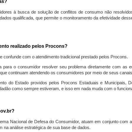
sas?
idores à busca de solução de conflitos de consumo não resolvido
ados qualificada, que permite o monitoramento da efetividade des
mento realizado pelos Procons?
se confunde com o atendimento tradicional prestado pelos Procons.
a para o consumidor resolver seu problema diretamente com as em
que continuam atendendo os consumidores por meio de seus canais t
ento do Estado providos pelos Procons Estaduais e Municipais, De
cidadão como sempre estiveram, e isso em nada muda com o funcion
gov.br?
ema Nacional de Defesa do Consumidor, atuam em conjunto com a 
 na análise estratégica de sua base de dados.