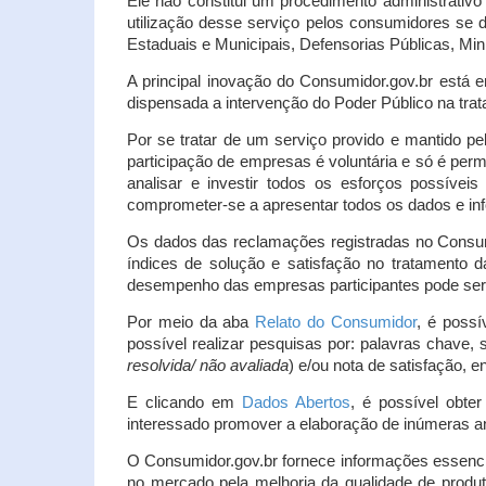
Ele não constitui um procedimento administrativ
utilização desse serviço pelos consumidores se d
Estaduais e Municipais, Defensorias Públicas, Mini
A principal inovação do Consumidor.gov.br está e
dispensada a intervenção do Poder Público na tratat
Por se tratar de um serviço provido e mantido pe
participação de empresas é voluntária e só é per
analisar e investir todos os esforços possíve
comprometer-se a apresentar todos os dados e inf
Os dados das reclamações registradas no Consu
índices de solução e satisfação no tratamento
desempenho das empresas participantes pode ser m
Por meio da aba
Relato do Consumidor
, é possí
possível realizar pesquisas por: palavras chave, 
resolvida/ não avaliada
) e/ou nota de satisfação, ent
E clicando em
Dados Abertos
, é possível obte
interessado promover a elaboração de inúmeras a
O Consumidor.gov.br fornece informações essencia
no mercado pela melhoria da qualidade de produt