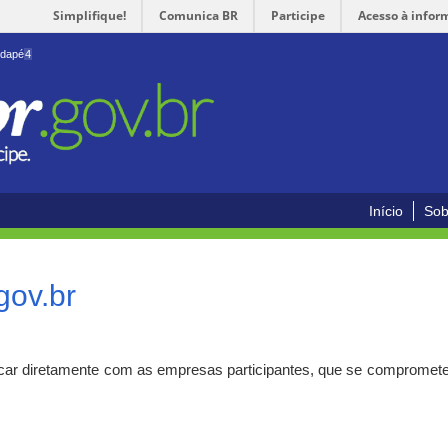
Simplifique!
Comunica BR
Participe
Acesso à infor
odapé
4
Início
Sob
gov.br
car diretamente com as empresas participantes, que se compromete