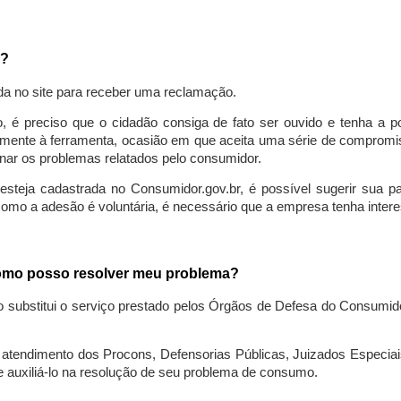
a?
da no site para receber uma reclamação.
o, é preciso que o cidadão consiga de fato ser ouvido e tenha a 
lmente à ferramenta, ocasião em que aceita uma série de compromiss
ionar os problemas relatados pelo consumidor.
eja cadastrada no Consumidor.gov.br, é possível sugerir sua parti
como a adesão é voluntária, é necessário que a empresa tenha intere
 como posso resolver meu problema?
o substitui o serviço prestado pelos Órgãos de Defesa do Consumi
endimento dos Procons, Defensorias Públicas, Juizados Especiais 
e auxiliá-lo na resolução de seu problema de consumo.