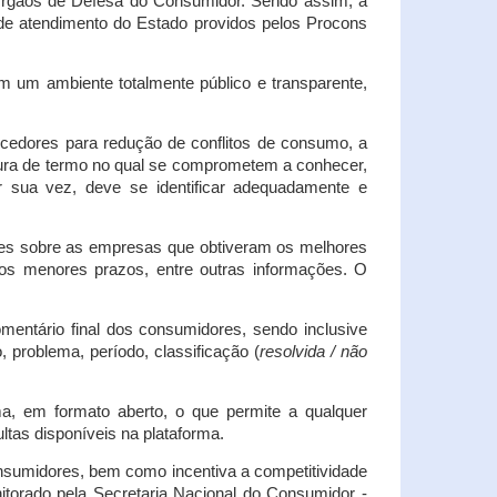
s Órgãos de Defesa do Consumidor. Sendo assim, a
s de atendimento do Estado providos pelos Procons
em um ambiente totalmente público e transparente,
necedores para redução de conflitos de consumo, a
atura de termo no qual se comprometem a conhecer,
r sua vez, deve se identificar adequadamente e
es sobre as empresas que obtiveram os melhores
os menores prazos, entre outras informações. O
mentário final dos consumidores, sendo inclusive
 problema, período, classificação (
resolvida / não
ma, em formato aberto, o que permite a qualquer
tas disponíveis na plataforma.
onsumidores, bem como incentiva a competitividade
itorado pela Secretaria Nacional do Consumidor -