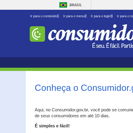
BRASIL
Ir para o conteúdo
1
Ir para o menu
2
Ir para o login
3
Ir para o r
Conheça o Consumidor.
Aqui, no Consumidor.gov.br, você pode se comuni
de seus consumidores em até 10 dias.
É simples e fácil!