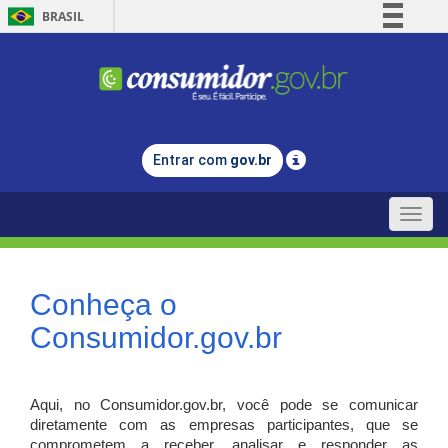
BRASIL
Simplifique!
Comunica BR
Participe
Acesso à informação
Entrar com
gov.br
Legislação
Canais
Toggle
naviga
Conheça o
Consumidor.gov.br
Aqui, no Consumidor.gov.br, você pode se comunicar
diretamente com as empresas participantes, que se
comprometem a receber, analisar e responder as