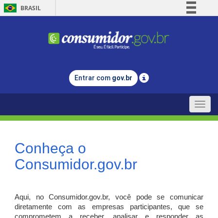
BRASIL
Simplifique!
Comunica BR
Participe
Acesso à informação
Entrar com
gov.br
Legislação
Canais
Toggle
naviga
Conheça o
Consumidor.gov.br
Aqui, no Consumidor.gov.br, você pode se comunicar
diretamente com as empresas participantes, que se
comprometem a receber, analisar e responder as