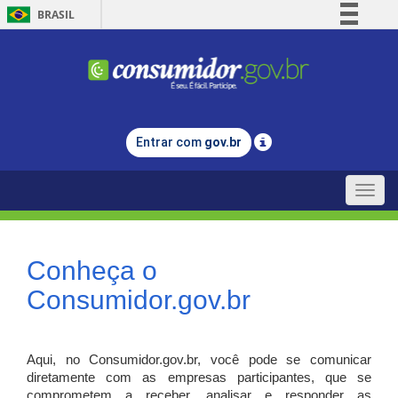
BRASIL
Simplifique!
Comunica BR
Participe
Acesso à informação
Entrar com
gov.br
Legislação
Canais
Toggle
naviga
Conheça o
Consumidor.gov.br
Aqui, no Consumidor.gov.br, você pode se comunicar
diretamente com as empresas participantes, que se
comprometem a receber, analisar e responder as