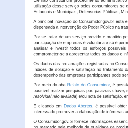
Ele não constitui um procedimento administrativ
utilização desse serviço pelos consumidores se d
Estaduais e Municipais, Defensorias Públicas, Mini
A principal inovação do Consumidor.gov.br está e
dispensada a intervenção do Poder Público na tratat
Por se tratar de um serviço provido e mantido pe
participação de empresas é voluntária e só é per
analisar e investir todos os esforços possíve
comprometer-se a apresentar todos os dados e inf
Os dados das reclamações registradas no Consu
índices de solução e satisfação no tratamento
desempenho das empresas participantes pode ser m
Por meio da aba
Relato do Consumidor
, é possí
possível realizar pesquisas por: palavras chave, 
resolvida/ não avaliada
) e/ou nota de satisfação, ent
E clicando em
Dados Abertos
, é possível obte
interessado promover a elaboração de inúmeras a
O Consumidor.gov.br fornece informações essencia
no mercado pela melhoria da qualidade de produt