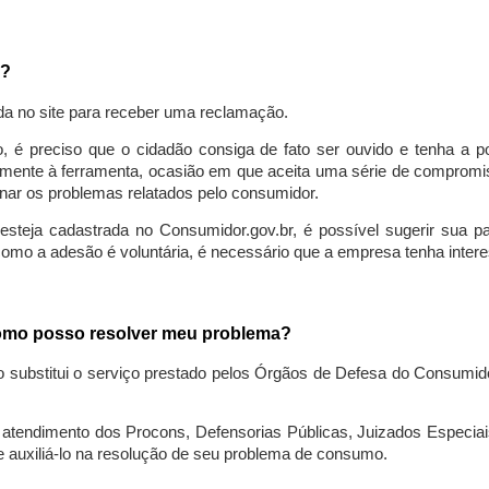
a?
da no site para receber uma reclamação.
o, é preciso que o cidadão consiga de fato ser ouvido e tenha a 
lmente à ferramenta, ocasião em que aceita uma série de compromiss
ionar os problemas relatados pelo consumidor.
eja cadastrada no Consumidor.gov.br, é possível sugerir sua parti
como a adesão é voluntária, é necessário que a empresa tenha intere
 como posso resolver meu problema?
o substitui o serviço prestado pelos Órgãos de Defesa do Consumi
endimento dos Procons, Defensorias Públicas, Juizados Especiais 
e auxiliá-lo na resolução de seu problema de consumo.