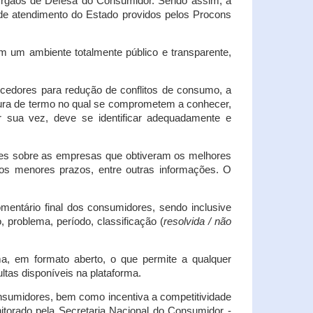
s Órgãos de Defesa do Consumidor. Sendo assim, a
s de atendimento do Estado providos pelos Procons
em um ambiente totalmente público e transparente,
necedores para redução de conflitos de consumo, a
atura de termo no qual se comprometem a conhecer,
r sua vez, deve se identificar adequadamente e
es sobre as empresas que obtiveram os melhores
os menores prazos, entre outras informações. O
mentário final dos consumidores, sendo inclusive
 problema, período, classificação (
resolvida / não
ma, em formato aberto, o que permite a qualquer
tas disponíveis na plataforma.
onsumidores, bem como incentiva a competitividade
itorado pela Secretaria Nacional do Consumidor -