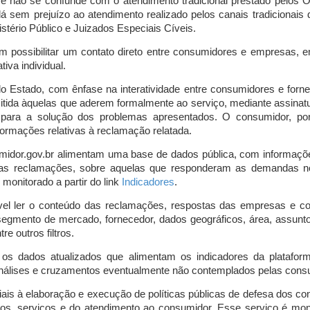
o e não se confunde com o atendimento tradicional prestado pelo
á sem prejuízo ao atendimento realizado pelos canais tradicionai
stério Público e Juizados Especiais Cíveis.
m possibilitar um contato direto entre consumidores e empresas, 
iva individual.
lo Estado, com ênfase na interatividade entre consumidores e for
mitida àquelas que aderem formalmente ao serviço, mediante assin
is para a solução dos problemas apresentados. O consumidor, po
ormações relativas à reclamação relatada.
midor.gov.br alimentam uma base de dados pública, com informaçõ
 das reclamações, sobre aquelas que responderam as demandas n
onitorado a partir do link
Indicadores
.
vel ler o conteúdo das reclamações, respostas das empresas e co
segmento de mercado, fornecedor, dados geográficos, área, assunto,
re outros filtros.
r os dados atualizados que alimentam os indicadores da platafor
nálises e cruzamentos eventualmente não contemplados pelas consul
is à elaboração e execução de políticas públicas de defesa dos c
os, serviços e do atendimento ao consumidor. Esse serviço é mon