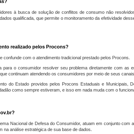
sas?
idores à busca de solução de conflitos de consumo não resolvido
ados qualificada, que permite o monitoramento da efetividade des
mento realizado pelos Procons?
se confunde com o atendimento tradicional prestado pelos Procons.
a para o consumidor resolver seu problema diretamente com as em
que continuam atendendo os consumidores por meio de seus canais t
ento do Estado providos pelos Procons Estaduais e Municipais, De
cidadão como sempre estiveram, e isso em nada muda com o funcion
gov.br?
ema Nacional de Defesa do Consumidor, atuam em conjunto com a 
 na análise estratégica de sua base de dados.