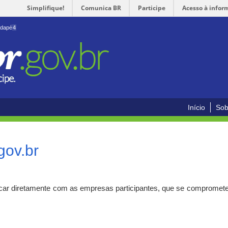
Simplifique!
Comunica BR
Participe
Acesso à infor
odapé
4
Início
Sob
gov.br
car diretamente com as empresas participantes, que se compromete