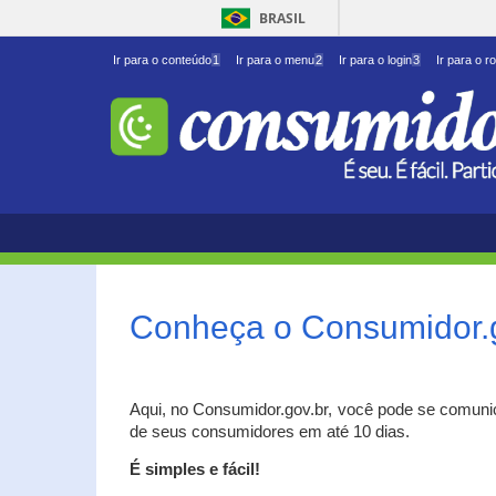
BRASIL
Ir para o conteúdo
1
Ir para o menu
2
Ir para o login
3
Ir para o r
Conheça o Consumidor.
Aqui, no Consumidor.gov.br, você pode se comuni
de seus consumidores em até 10 dias.
É simples e fácil!