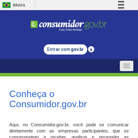
BRASIL
Simplifique!
Comunica BR
Participe
Acesso à informação
Entrar com
gov.br
Legislação
Canais
Toggle
naviga
Conheça o
Consumidor.gov.br
Aqui, no Consumidor.gov.br, você pode se comunicar
diretamente com as empresas participantes, que se
comprometem a receber, analisar e responder as