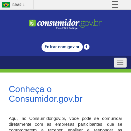
BRASIL
Simplifique!
Comunica BR
Participe
Acesso à informação
Entrar com
gov.br
Legislação
Canais
Toggle
naviga
Conheça o
Consumidor.gov.br
Aqui, no Consumidor.gov.br, você pode se comunicar
diretamente com as empresas participantes, que se
comprometem a receber, analisar e responder as