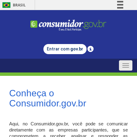
BRASIL
Simplifique!
Comunica BR
Participe
Acesso à informação
Entrar com
gov.br
Legislação
Canais
Toggle
naviga
Conheça o
Consumidor.gov.br
Aqui, no Consumidor.gov.br, você pode se comunicar
diretamente com as empresas participantes, que se
comprometem a receber, analisar e responder as