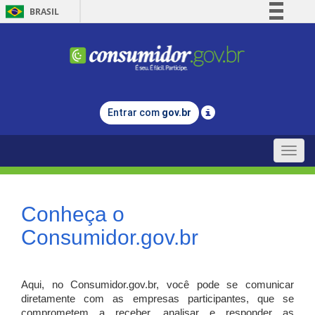
BRASIL
Simplifique!
Comunica BR
Participe
Acesso à informação
Entrar com
gov.br
Legislação
Canais
Toggle
naviga
Conheça o
Consumidor.gov.br
Aqui, no Consumidor.gov.br, você pode se comunicar
diretamente com as empresas participantes, que se
comprometem a receber, analisar e responder as