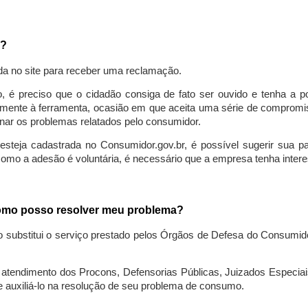
a?
da no site para receber uma reclamação.
o, é preciso que o cidadão consiga de fato ser ouvido e tenha a 
lmente à ferramenta, ocasião em que aceita uma série de compromiss
ionar os problemas relatados pelo consumidor.
eja cadastrada no Consumidor.gov.br, é possível sugerir sua parti
como a adesão é voluntária, é necessário que a empresa tenha intere
 como posso resolver meu problema?
o substitui o serviço prestado pelos Órgãos de Defesa do Consumi
endimento dos Procons, Defensorias Públicas, Juizados Especiais 
e auxiliá-lo na resolução de seu problema de consumo.