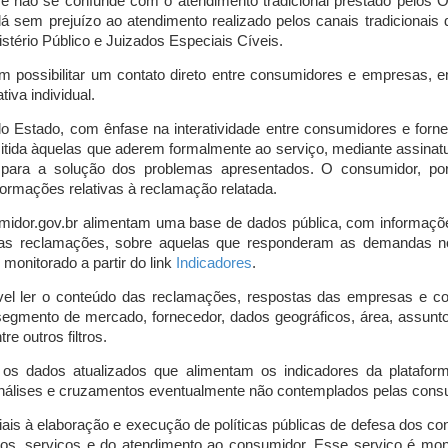
o e não se confunde com o atendimento tradicional prestado pelo
á sem prejuízo ao atendimento realizado pelos canais tradicionai
stério Público e Juizados Especiais Cíveis.
m possibilitar um contato direto entre consumidores e empresas, 
iva individual.
lo Estado, com ênfase na interatividade entre consumidores e for
mitida àquelas que aderem formalmente ao serviço, mediante assin
is para a solução dos problemas apresentados. O consumidor, po
ormações relativas à reclamação relatada.
midor.gov.br alimentam uma base de dados pública, com informaçõ
 das reclamações, sobre aquelas que responderam as demandas n
onitorado a partir do link
Indicadores
.
vel ler o conteúdo das reclamações, respostas das empresas e co
segmento de mercado, fornecedor, dados geográficos, área, assunto,
re outros filtros.
r os dados atualizados que alimentam os indicadores da platafor
nálises e cruzamentos eventualmente não contemplados pelas consul
is à elaboração e execução de políticas públicas de defesa dos c
os, serviços e do atendimento ao consumidor. Esse serviço é mon