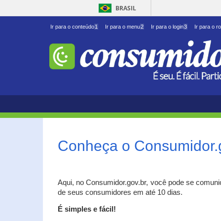
BRASIL
Ir para o conteúdo
1
Ir para o menu
2
Ir para o login
3
Ir para o r
Conheça o Consumidor.
Aqui, no Consumidor.gov.br, você pode se comuni
de seus consumidores em até 10 dias.
É simples e fácil!