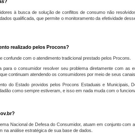
sas?
idores à busca de solução de conflitos de consumo não resolvido
ados qualificada, que permite o monitoramento da efetividade des
mento realizado pelos Procons?
se confunde com o atendimento tradicional prestado pelos Procons.
a para o consumidor resolver seu problema diretamente com as em
que continuam atendendo os consumidores por meio de seus canais t
ento do Estado providos pelos Procons Estaduais e Municipais, De
cidadão como sempre estiveram, e isso em nada muda com o funcion
gov.br?
ema Nacional de Defesa do Consumidor, atuam em conjunto com a 
 na análise estratégica de sua base de dados.