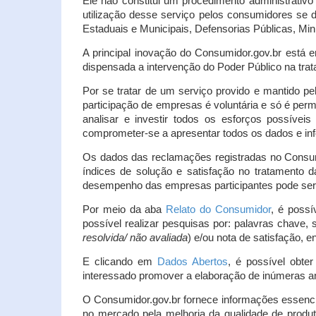
Ele não constitui um procedimento administrativ
utilização desse serviço pelos consumidores se d
Estaduais e Municipais, Defensorias Públicas, Mini
A principal inovação do Consumidor.gov.br está e
dispensada a intervenção do Poder Público na tratat
Por se tratar de um serviço provido e mantido pe
participação de empresas é voluntária e só é per
analisar e investir todos os esforços possíve
comprometer-se a apresentar todos os dados e inf
Os dados das reclamações registradas no Consu
índices de solução e satisfação no tratamento
desempenho das empresas participantes pode ser m
Por meio da aba
Relato do Consumidor
, é possí
possível realizar pesquisas por: palavras chave, 
resolvida/ não avaliada
) e/ou nota de satisfação, ent
E clicando em
Dados Abertos
, é possível obte
interessado promover a elaboração de inúmeras a
O Consumidor.gov.br fornece informações essencia
no mercado pela melhoria da qualidade de produt