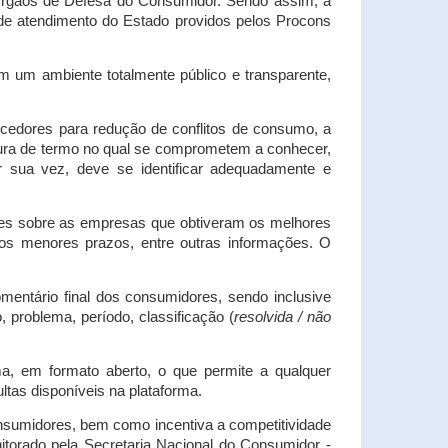
s Órgãos de Defesa do Consumidor. Sendo assim, a
s de atendimento do Estado providos pelos Procons
em um ambiente totalmente público e transparente,
necedores para redução de conflitos de consumo, a
atura de termo no qual se comprometem a conhecer,
r sua vez, deve se identificar adequadamente e
es sobre as empresas que obtiveram os melhores
os menores prazos, entre outras informações. O
mentário final dos consumidores, sendo inclusive
 problema, período, classificação (
resolvida / não
ma, em formato aberto, o que permite a qualquer
tas disponíveis na plataforma.
onsumidores, bem como incentiva a competitividade
itorado pela Secretaria Nacional do Consumidor -