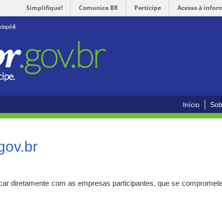
Simplifique!
Comunica BR
Participe
Acesso à infor
odapé
4
Início
Sob
gov.br
car diretamente com as empresas participantes, que se compromete