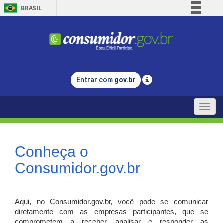
BRASIL
Simplifique!
Comunica BR
Participe
Acesso à informação
Entrar com
gov.br
Legislação
Canais
Toggle
naviga
Conheça o
Consumidor.gov.br
Aqui, no Consumidor.gov.br, você pode se comunicar
diretamente com as empresas participantes, que se
comprometem a receber, analisar e responder as