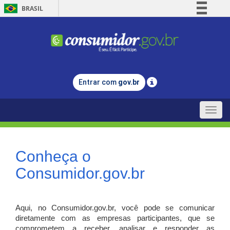
BRASIL
Simplifique!
Comunica BR
Participe
Acesso à informação
Entrar com
gov.br
Legislação
Canais
Toggle
naviga
Conheça o
Consumidor.gov.br
Aqui, no Consumidor.gov.br, você pode se comunicar
diretamente com as empresas participantes, que se
comprometem a receber, analisar e responder as