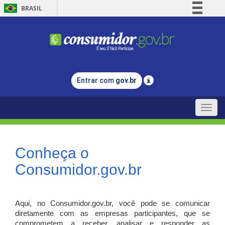
BRASIL
Simplifique!
Comunica BR
Participe
Acesso à informação
Entrar com
gov.br
Legislação
Canais
Toggle
naviga
Conheça o
Consumidor.gov.br
Aqui, no Consumidor.gov.br, você pode se comunicar
diretamente com as empresas participantes, que se
comprometem a receber, analisar e responder as