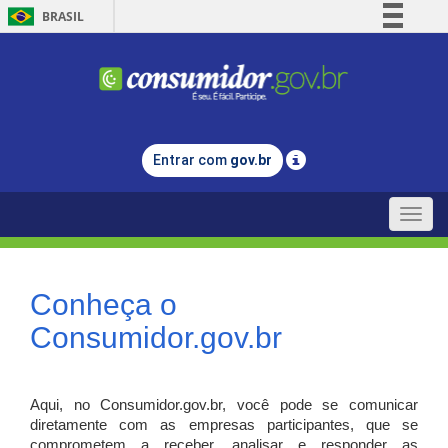
BRASIL
Simplifique!
Comunica BR
Participe
Acesso à informação
Entrar com
gov.br
Legislação
Canais
Toggle
naviga
Conheça o
Consumidor.gov.br
Aqui, no Consumidor.gov.br, você pode se comunicar
diretamente com as empresas participantes, que se
comprometem a receber, analisar e responder as