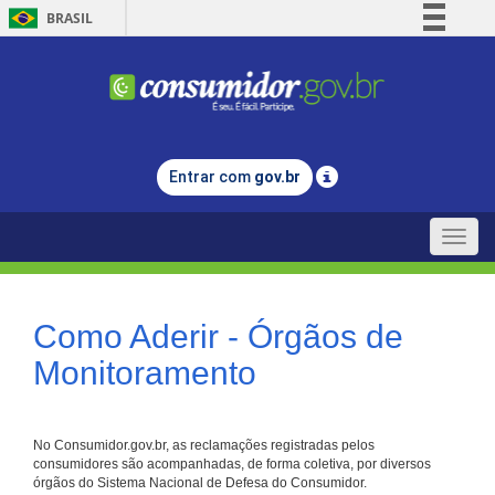
BRASIL
Simplifique!
Comunica BR
Participe
Acesso à informação
Entrar com
gov.br
Legislação
Canais
Toggle
naviga
Como Aderir - Órgãos de
Monitoramento
No Consumidor.gov.br, as reclamações registradas pelos
consumidores são acompanhadas, de forma coletiva, por diversos
órgãos do Sistema Nacional de Defesa do Consumidor.