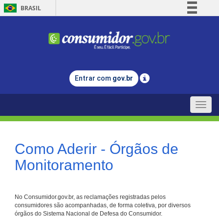
BRASIL
Simplifique!
Comunica BR
Participe
Acesso à informação
Entrar com
gov.br
Legislação
Canais
Toggle
naviga
Como Aderir - Órgãos de
Monitoramento
No Consumidor.gov.br, as reclamações registradas pelos
consumidores são acompanhadas, de forma coletiva, por diversos
órgãos do Sistema Nacional de Defesa do Consumidor.