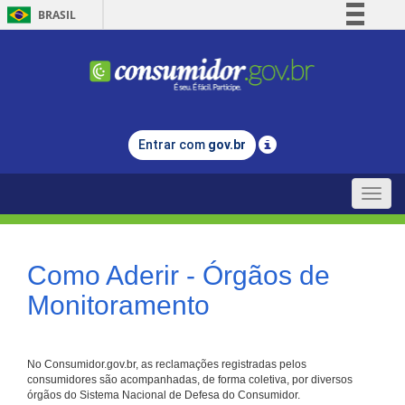
BRASIL
Simplifique!
Comunica BR
Participe
Acesso à informação
Entrar com
gov.br
Legislação
Canais
Toggle
naviga
Como Aderir - Órgãos de
Monitoramento
No Consumidor.gov.br, as reclamações registradas pelos
consumidores são acompanhadas, de forma coletiva, por diversos
órgãos do Sistema Nacional de Defesa do Consumidor.