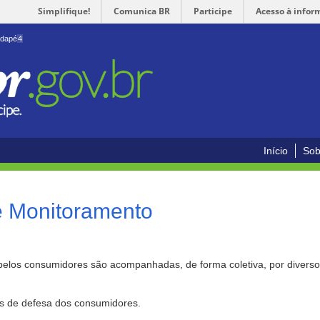
Simplifique!
Comunica BR
Participe
Acesso à infor
odapé
4
Início
Sob
e Monitoramento
pelos consumidores são acompanhadas, de forma coletiva, por divers
as de defesa dos consumidores.