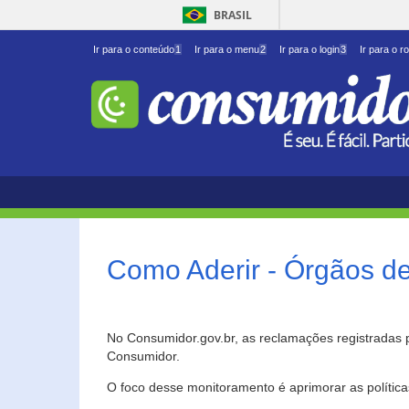
BRASIL
Ir para o conteúdo
1
Ir para o menu
2
Ir para o login
3
Ir para o r
Como Aderir - Órgãos d
No Consumidor.gov.br, as reclamações registradas 
Consumidor.
O foco desse monitoramento é aprimorar as polític