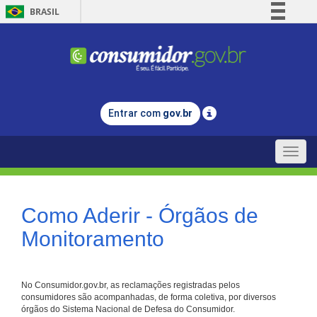
BRASIL
Simplifique!
Comunica BR
Participe
Acesso à informação
Entrar com
gov.br
Legislação
Canais
Toggle
naviga
Como Aderir - Órgãos de
Monitoramento
No Consumidor.gov.br, as reclamações registradas pelos
consumidores são acompanhadas, de forma coletiva, por diversos
órgãos do Sistema Nacional de Defesa do Consumidor.