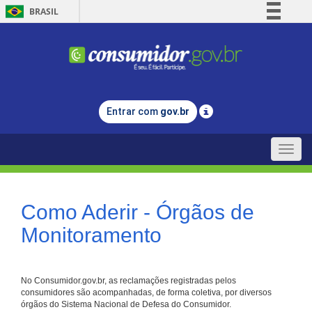
BRASIL
Simplifique!
Comunica BR
Participe
Acesso à informação
Entrar com
gov.br
Legislação
Canais
Toggle
naviga
Como Aderir - Órgãos de
Monitoramento
No Consumidor.gov.br, as reclamações registradas pelos
consumidores são acompanhadas, de forma coletiva, por diversos
órgãos do Sistema Nacional de Defesa do Consumidor.