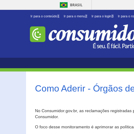
BRASIL
Ir para o conteúdo
1
Ir para o menu
2
Ir para o login
3
Ir para o r
Como Aderir - Órgãos d
No Consumidor.gov.br, as reclamações registradas 
Consumidor.
O foco desse monitoramento é aprimorar as polític