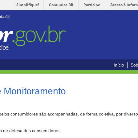
Simplifique!
Comunica BR
Participe
Acesso à infor
odapé
4
Início
Sob
e Monitoramento
pelos consumidores são acompanhadas, de forma coletiva, por divers
as de defesa dos consumidores.