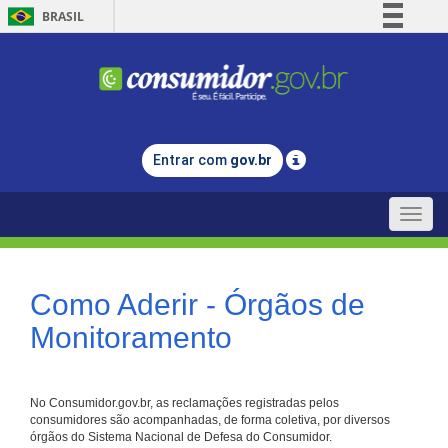
BRASIL
Simplifique!
Comunica BR
Participe
Acesso à informação
Entrar com
gov.br
Legislação
Canais
Toggle
naviga
Como Aderir - Órgãos de
Monitoramento
No Consumidor.gov.br, as reclamações registradas pelos
consumidores são acompanhadas, de forma coletiva, por diversos
órgãos do Sistema Nacional de Defesa do Consumidor.