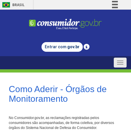
BRASIL
Simplifique!
Comunica BR
Participe
Acesso à informação
Entrar com
gov.br
Legislação
Canais
Toggle
naviga
Como Aderir - Órgãos de
Monitoramento
No Consumidor.gov.br, as reclamações registradas pelos
consumidores são acompanhadas, de forma coletiva, por diversos
órgãos do Sistema Nacional de Defesa do Consumidor.