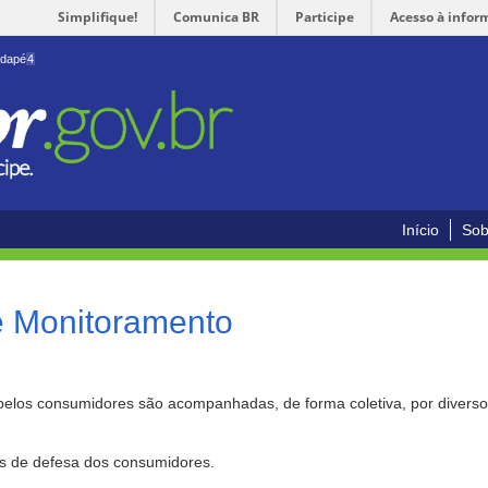
Simplifique!
Comunica BR
Participe
Acesso à infor
odapé
4
Início
Sob
e Monitoramento
pelos consumidores são acompanhadas, de forma coletiva, por divers
as de defesa dos consumidores.