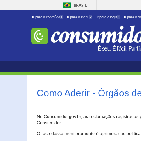
BRASIL
Ir para o conteúdo
1
Ir para o menu
2
Ir para o login
3
Ir para o r
Como Aderir - Órgãos d
No Consumidor.gov.br, as reclamações registradas 
Consumidor.
O foco desse monitoramento é aprimorar as polític