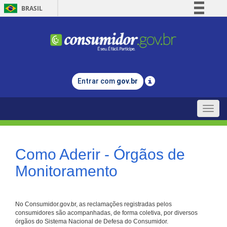
BRASIL
Simplifique!
Comunica BR
Participe
Acesso à informação
Entrar com
gov.br
Legislação
Canais
Toggle
naviga
Como Aderir - Órgãos de
Monitoramento
No Consumidor.gov.br, as reclamações registradas pelos
consumidores são acompanhadas, de forma coletiva, por diversos
órgãos do Sistema Nacional de Defesa do Consumidor.