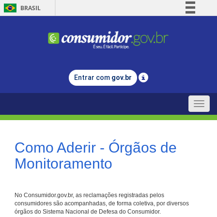
BRASIL
Simplifique!
Comunica BR
Participe
Acesso à informação
Entrar com
gov.br
Legislação
Canais
Toggle
naviga
Como Aderir - Órgãos de
Monitoramento
No Consumidor.gov.br, as reclamações registradas pelos
consumidores são acompanhadas, de forma coletiva, por diversos
órgãos do Sistema Nacional de Defesa do Consumidor.