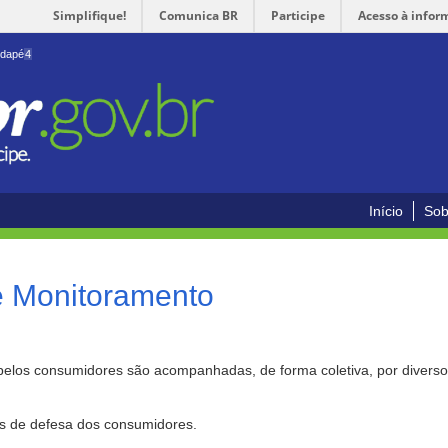
Simplifique!
Comunica BR
Participe
Acesso à infor
odapé
4
Início
Sob
e Monitoramento
pelos consumidores são acompanhadas, de forma coletiva, por divers
as de defesa dos consumidores.