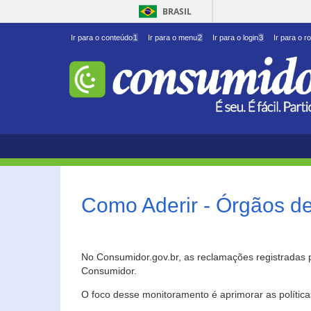
BRASIL
Ir para o conteúdo
1
Ir para o menu
2
Ir para o login
3
Ir para o r
Como Aderir - Órgãos d
No Consumidor.gov.br, as reclamações registradas 
Consumidor.
O foco desse monitoramento é aprimorar as polític