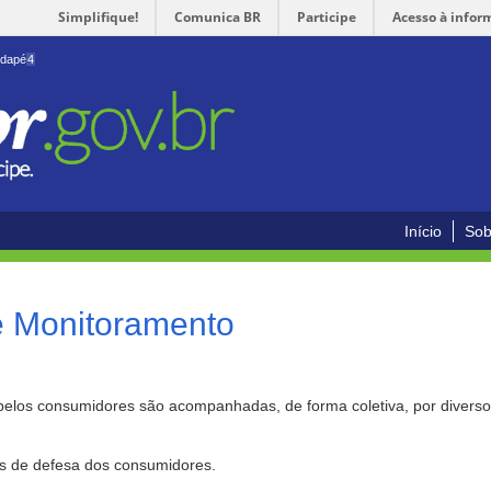
Simplifique!
Comunica BR
Participe
Acesso à infor
odapé
4
Início
Sob
e Monitoramento
pelos consumidores são acompanhadas, de forma coletiva, por divers
as de defesa dos consumidores.