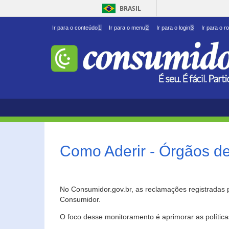
BRASIL
Ir para o conteúdo
1
Ir para o menu
2
Ir para o login
3
Ir para o r
Como Aderir - Órgãos d
No Consumidor.gov.br, as reclamações registradas 
Consumidor.
O foco desse monitoramento é aprimorar as polític