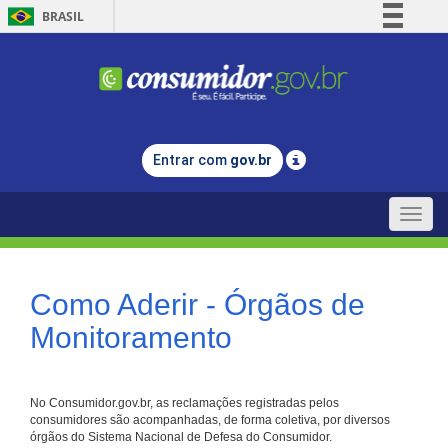
BRASIL
Simplifique!
Comunica BR
Participe
Acesso à informação
Entrar com
gov.br
Legislação
Canais
Toggle
naviga
Como Aderir - Órgãos de
Monitoramento
No Consumidor.gov.br, as reclamações registradas pelos
consumidores são acompanhadas, de forma coletiva, por diversos
órgãos do Sistema Nacional de Defesa do Consumidor.