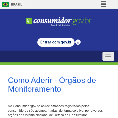
BRASIL
Simplifique!
Comunica BR
Participe
Acesso à informação
Entrar com
gov.br
Legislação
Canais
Toggle
naviga
Como Aderir - Órgãos de
Monitoramento
No Consumidor.gov.br, as reclamações registradas pelos
consumidores são acompanhadas, de forma coletiva, por diversos
órgãos do Sistema Nacional de Defesa do Consumidor.