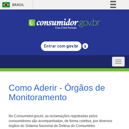
BRASIL
Simplifique!
Comunica BR
Participe
Acesso à informação
Entrar com
gov.br
Legislação
Canais
Toggle
naviga
Como Aderir - Órgãos de
Monitoramento
No Consumidor.gov.br, as reclamações registradas pelos
consumidores são acompanhadas, de forma coletiva, por diversos
órgãos do Sistema Nacional de Defesa do Consumidor.