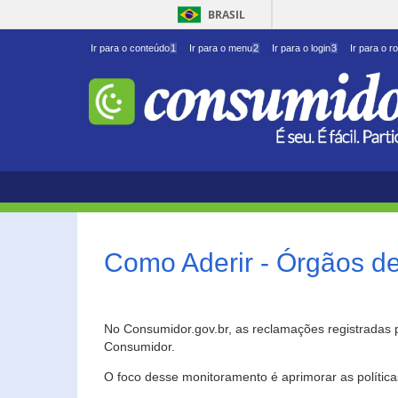
BRASIL
Ir para o conteúdo
1
Ir para o menu
2
Ir para o login
3
Ir para o r
Como Aderir - Órgãos d
No Consumidor.gov.br, as reclamações registradas 
Consumidor.
O foco desse monitoramento é aprimorar as polític