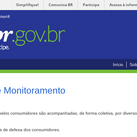
Simplifique!
Comunica BR
Participe
Acesso à infor
odapé
4
Início
Sob
e Monitoramento
pelos consumidores são acompanhadas, de forma coletiva, por divers
as de defesa dos consumidores.