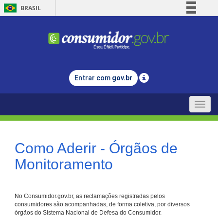
BRASIL
Simplifique!
Comunica BR
Participe
Acesso à informação
Entrar com
gov.br
Legislação
Canais
Toggle
naviga
Como Aderir - Órgãos de
Monitoramento
No Consumidor.gov.br, as reclamações registradas pelos
consumidores são acompanhadas, de forma coletiva, por diversos
órgãos do Sistema Nacional de Defesa do Consumidor.