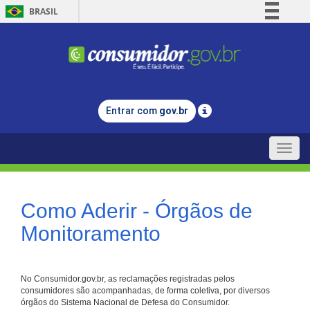
BRASIL
Simplifique!
Comunica BR
Participe
Acesso à informação
Entrar com
gov.br
Legislação
Canais
Toggle
naviga
Como Aderir - Órgãos de
Monitoramento
No Consumidor.gov.br, as reclamações registradas pelos
consumidores são acompanhadas, de forma coletiva, por diversos
órgãos do Sistema Nacional de Defesa do Consumidor.