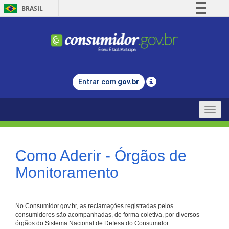
BRASIL
Simplifique!
Comunica BR
Participe
Acesso à informação
Entrar com
gov.br
Legislação
Canais
Toggle
naviga
Como Aderir - Órgãos de
Monitoramento
No Consumidor.gov.br, as reclamações registradas pelos
consumidores são acompanhadas, de forma coletiva, por diversos
órgãos do Sistema Nacional de Defesa do Consumidor.