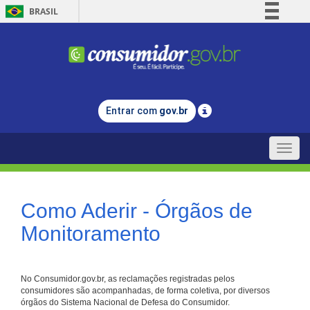
BRASIL
Simplifique!
Comunica BR
Participe
Acesso à informação
Entrar com
gov.br
Legislação
Canais
Toggle
naviga
Como Aderir - Órgãos de
Monitoramento
No Consumidor.gov.br, as reclamações registradas pelos
consumidores são acompanhadas, de forma coletiva, por diversos
órgãos do Sistema Nacional de Defesa do Consumidor.