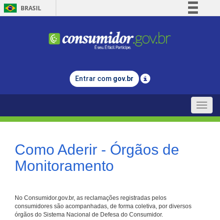
BRASIL
Simplifique!
Comunica BR
Participe
Acesso à informação
Entrar com
gov.br
Legislação
Canais
Toggle
naviga
Como Aderir - Órgãos de
Monitoramento
No Consumidor.gov.br, as reclamações registradas pelos
consumidores são acompanhadas, de forma coletiva, por diversos
órgãos do Sistema Nacional de Defesa do Consumidor.