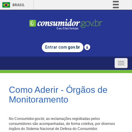
BRASIL
Simplifique!
Comunica BR
Participe
Acesso à informação
Entrar com
gov.br
Legislação
Canais
Toggle
naviga
Como Aderir - Órgãos de
Monitoramento
No Consumidor.gov.br, as reclamações registradas pelos
consumidores são acompanhadas, de forma coletiva, por diversos
órgãos do Sistema Nacional de Defesa do Consumidor.