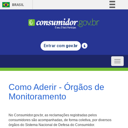
BRASIL
Simplifique!
Comunica BR
Participe
Acesso à informação
Entrar com
gov.br
Legislação
Canais
Toggle
naviga
Como Aderir - Órgãos de
Monitoramento
No Consumidor.gov.br, as reclamações registradas pelos
consumidores são acompanhadas, de forma coletiva, por diversos
órgãos do Sistema Nacional de Defesa do Consumidor.