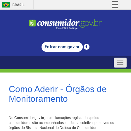
BRASIL
Simplifique!
Comunica BR
Participe
Acesso à informação
Entrar com
gov.br
Legislação
Canais
Toggle
naviga
Como Aderir - Órgãos de
Monitoramento
No Consumidor.gov.br, as reclamações registradas pelos
consumidores são acompanhadas, de forma coletiva, por diversos
órgãos do Sistema Nacional de Defesa do Consumidor.