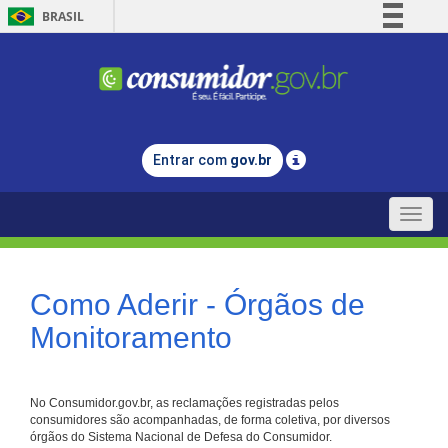
BRASIL
Simplifique!
Comunica BR
Participe
Acesso à informação
Entrar com
gov.br
Legislação
Canais
Toggle
naviga
Como Aderir - Órgãos de
Monitoramento
No Consumidor.gov.br, as reclamações registradas pelos
consumidores são acompanhadas, de forma coletiva, por diversos
órgãos do Sistema Nacional de Defesa do Consumidor.