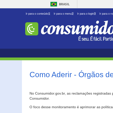
BRASIL
Ir para o conteúdo
1
Ir para o menu
2
Ir para o login
3
Ir para o r
Como Aderir - Órgãos d
No Consumidor.gov.br, as reclamações registradas 
Consumidor.
O foco desse monitoramento é aprimorar as polític