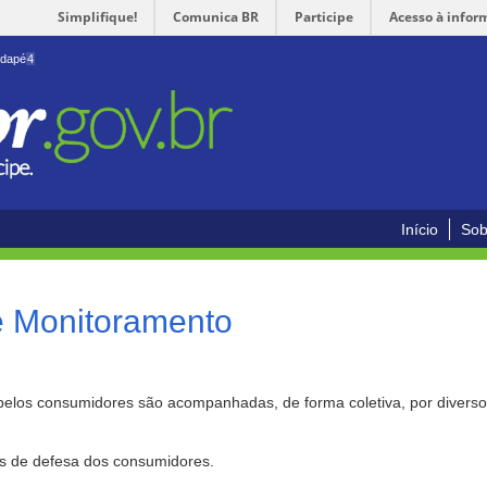
Simplifique!
Comunica BR
Participe
Acesso à infor
odapé
4
Início
Sob
e Monitoramento
pelos consumidores são acompanhadas, de forma coletiva, por divers
as de defesa dos consumidores.