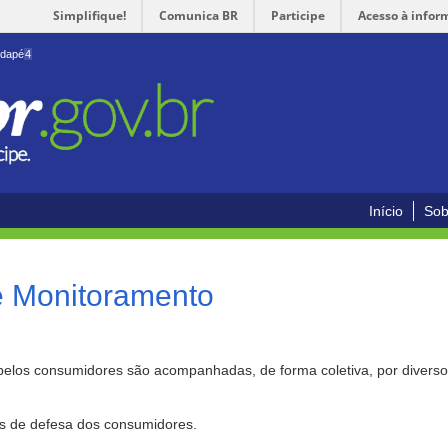
Simplifique!
Comunica BR
Participe
Acesso à infor
odapé
4
Início
Sob
e Monitoramento
pelos consumidores são acompanhadas, de forma coletiva, por divers
as de defesa dos consumidores.