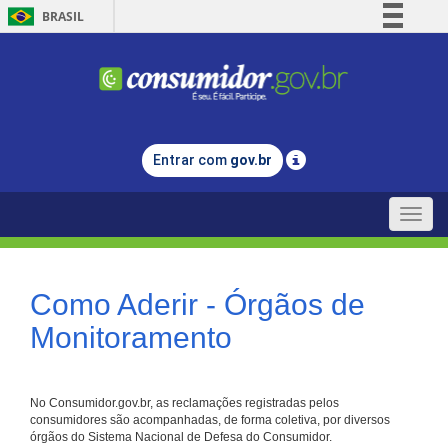
BRASIL
Simplifique!
Comunica BR
Participe
Acesso à informação
Entrar com
gov.br
Legislação
Canais
Toggle
naviga
Como Aderir - Órgãos de
Monitoramento
No Consumidor.gov.br, as reclamações registradas pelos
consumidores são acompanhadas, de forma coletiva, por diversos
órgãos do Sistema Nacional de Defesa do Consumidor.