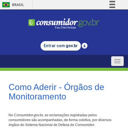
BRASIL
Simplifique!
Comunica BR
Participe
Acesso à informação
Entrar com
gov.br
Legislação
Canais
Toggle
naviga
Como Aderir - Órgãos de
Monitoramento
No Consumidor.gov.br, as reclamações registradas pelos
consumidores são acompanhadas, de forma coletiva, por diversos
órgãos do Sistema Nacional de Defesa do Consumidor.