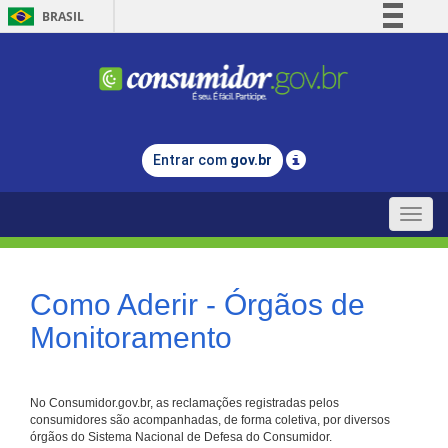
BRASIL
Simplifique!
Comunica BR
Participe
Acesso à informação
Entrar com
gov.br
Legislação
Canais
Toggle
naviga
Como Aderir - Órgãos de
Monitoramento
No Consumidor.gov.br, as reclamações registradas pelos
consumidores são acompanhadas, de forma coletiva, por diversos
órgãos do Sistema Nacional de Defesa do Consumidor.